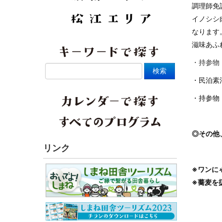
調理師免
イノシシ
なります
滋味あふ
・持参物
・民泊素
・持参物
◎その他
リンク
※ワンに
※蕎麦を