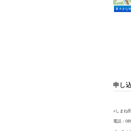
大きな
申し
○しまね
電話：085