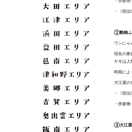
・持参物
・
《宿泊
②動物ふ
ワンにゃ
現在の家
ヤギは人
時期によ
大江屋の
・
《宿泊
・持参物
③大江屋