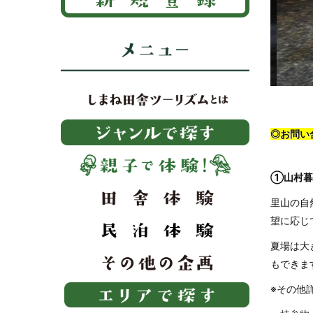
◎お問い
①山村暮
里山の自
望に応じ
夏場は大
もできま
※その他