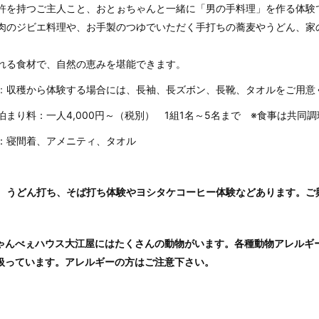
許を持つご主人こと、おとぉちゃんと一緒に「男の手料理」を作る体験
肉のジビエ料理や、お手製のつゆでいただく手打ちの蕎麦やうどん、家
。
れる食材で、自然の恵みを堪能できます。
収穫から体験する場合には、長袖、長ズボン、長靴、タオルをご用意
：
泊まり料：一人4,000円～（税別） 1組1名～5名まで ※
食事は共同調
：寝間着、アメニティ、タオル
、うどん打ち、そば打ち体験やヨシタケコーヒー体験などあります。ご
ゃんべぇハウス大江屋にはたくさんの動物がいます。各種動物アレルギ
扱っています。アレルギーの方はご注意下さい。