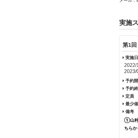
メール：inf
実施
第1回
実施日
2022/
2023/
予約開
予約終
定員
最少催
備考
①山村
ちらか