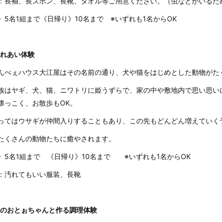
長袖、長ズボン、長靴、タオル等ご用意ください。
（虫などがいるた
：
》5名1組まで
《日帰り》10名まで
※いずれも1名からOK
れあい体験
んべぇハウス大江屋はその名前の通り、犬や猫をはじめとした動物がた
族はヤギ、犬、猫、ニワトリに姫うずらで、家の中や敷地内で思い思い
懐っこく、お散歩もOK。
ってはウサギが仲間入りすることもあり、この先もどんどん増えていく
たくさんの動物たちに癒やされます。
》5名1組まで
《日帰り》10名まで
※いずれも1名からOK
：
汚れてもいい服装、長靴
のおとぉちゃんと作る調理体験